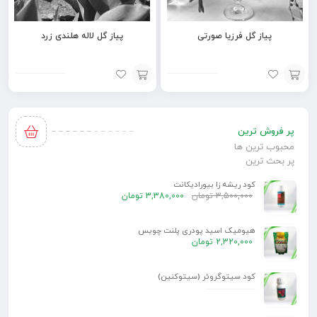
پیاز گل فرزیا صورتی
پیاز گل لاله هلندی زرد
افزودن
افزودن
به
به
پر فروش ترین
سبد
سبد
محبوب ترین ها
پر بحث ترین
کود ریشه زا بیورادیکانت
3,500,000
تومان
3,380,000
تومان
هیومیک اسید پودری پلنت چویس
2,320,000
تومان
کود سیتوگروئر (سیتوکنین)