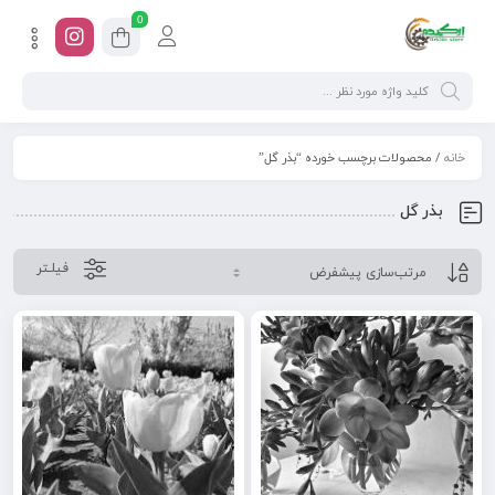
0
خانه
/ محصولات برچسب خورده “بذر گل”
بذر گل
فیلـتر