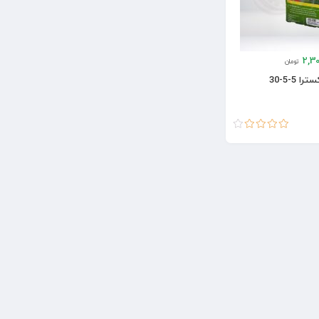
2,30
تومان
 5-5-30
امتیاز
4.00
از 5