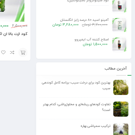
کود سیتوگروئر (سیتوکنین)
آمینو اسید 80 درصد زایز انگلستان
3,700,000
تومان
3,280,000
تومان
0,000
2,500,000
کود ازت بالا ان اکسترا
اصلاح کننده آب ایمپروو
1,500,000
تومان
افزودن
آخرین مطالب
به
سبد
بهترین کود برای درخت سیب؛ برنامه کامل کوددهی
سیب
تفاوت کودهای ریشه‌ای و محلول‌پاشی؛ کدام بهتر
است؟
ترکیب سمپاشی بهاره