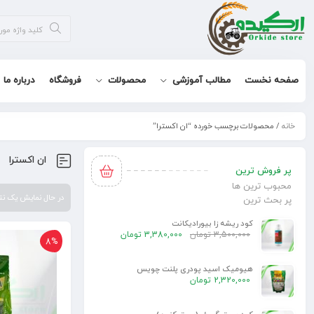
صفحه نخست
مطالب آموزشی
محصولات
فروشگاه
درباره ما
خانه
/ محصولات برچسب خورده “ان اکسترا”
ان اکسترا
پر فروش ترین
محبوب ترین ها
در حال نمایش یک ن
پر بحث ترین
کود ریشه زا بیورادیکانت
3,500,000
تومان
3,380,000
تومان
8%
هیومیک اسید پودری پلنت چویس
2,320,000
تومان