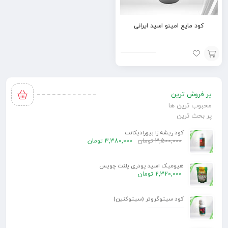
کود مایع امینو اسید ایرانی
افزودن
به
پر فروش ترین
سبد
محبوب ترین ها
پر بحث ترین
کود ریشه زا بیورادیکانت
3,500,000
تومان
3,380,000
تومان
هیومیک اسید پودری پلنت چویس
2,320,000
تومان
کود سیتوگروئر (سیتوکنین)