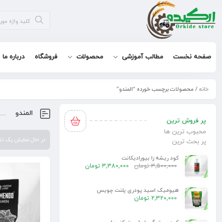
صفحه نخست
مطالب آموزشی
محصولات
فروشگاه
درباره ما
خانه
/ محصولات برچسب خورده “المندو”
المندو
پر فروش ترین
محبوب ترین ها
در حال نمایش یک ن
پر بحث ترین
کود ریشه زا بیورادیکانت
3,500,000
تومان
3,380,000
تومان
هیومیک اسید پودری پلنت چویس
2,320,000
تومان