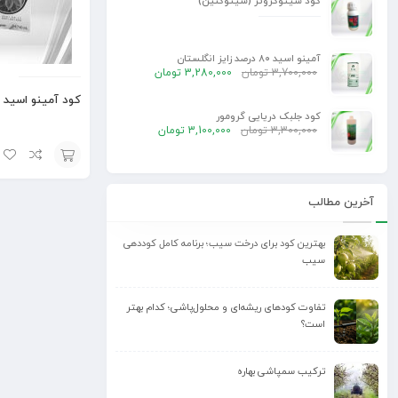
کود سیتوگروئر (سیتوکنین)
آمینو اسید 80 درصد زایز انگلستان
3,700,000
تومان
3,280,000
تومان
کود آمینو اسید آ
کود جلبک دریایی گرومور
3,300,000
تومان
3,100,000
تومان
افزودن
آخرین مطالب
به
سبد
بهترین کود برای درخت سیب؛ برنامه کامل کوددهی
سیب
تفاوت کودهای ریشه‌ای و محلول‌پاشی؛ کدام بهتر
است؟
ترکیب سمپاشی بهاره