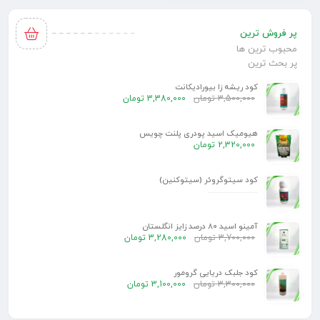
به
پر فروش ترین
سبد
محبوب ترین ها
پر بحث ترین
کود ریشه زا بیورادیکانت
3,500,000
تومان
3,380,000
تومان
هیومیک اسید پودری پلنت چویس
2,320,000
تومان
کود سیتوگروئر (سیتوکنین)
آمینو اسید 80 درصد زایز انگلستان
3,700,000
تومان
3,280,000
تومان
کود جلبک دریایی گرومور
3,300,000
تومان
3,100,000
تومان